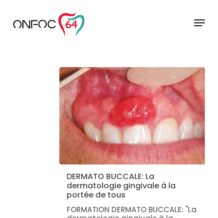
Skip
to
Menu
main
Close
content
Menu
DERMATO BUCCALE: La
dermatologie gingivale à la
portée de tous
FORMATION DERMATO BUCCALE: "La