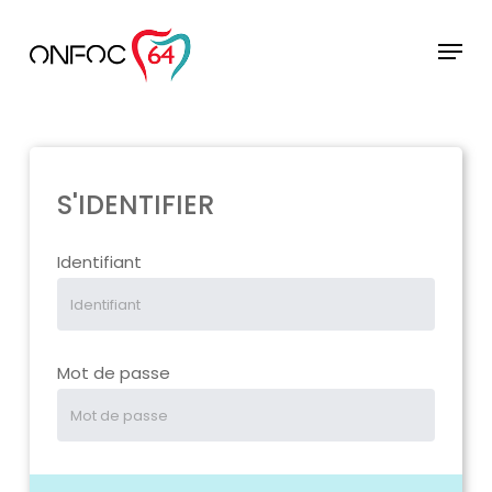
Skip
to
Menu
main
Close
content
Menu
S'IDENTIFIER
Identifiant
Mot de passe