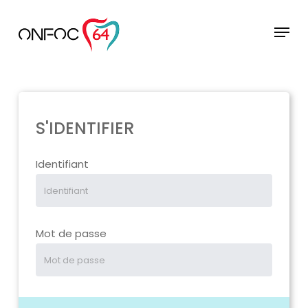
Skip
to
Menu
main
Close
content
Menu
S'IDENTIFIER
Identifiant
Mot de passe