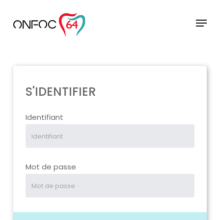
Skip
to
Menu
main
Close
content
Menu
S'IDENTIFIER
Identifiant
Mot de passe