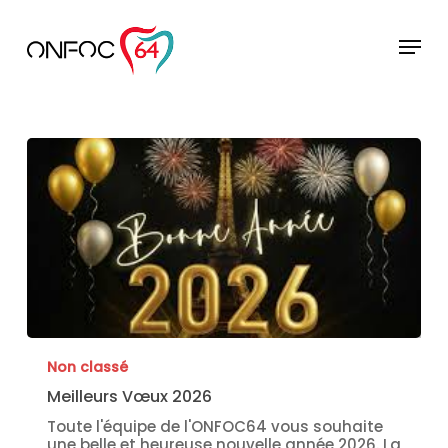
Skip
to
Menu
main
Close
content
Menu
Non classé
Meilleurs Vœux 2026
Toute l'équipe de l'ONFOC64 vous souhaite
une belle et heureuse nouvelle année 2026. La