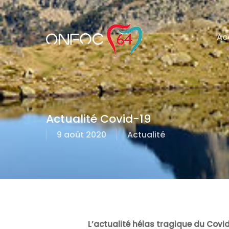
Skip
to
main
content
Ac
Actualité Covid-19
9 août 2020
Actualité
L’actualité hélas tragique du Covi